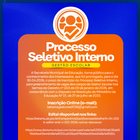
Folha de Pagamento
Formulário de cadastramento para Transporte Escolar
Universitário/Ensino Técnico
Glossário
História
Início
Legislação
Licitações Fundo Municipal de Assistência Social
Licitações Fundo Municipal de Saúde
Licitações Prefeitura
Mapa do Site
Nota Fiscal Eletrônica
Notícias
O Prefeito
Ouvidoria
Perguntas Frequentes
Pesquisa
Pesquisas