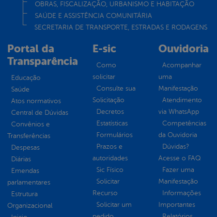
OBRAS, FISCALIZAÇÃO, URBANISMO E HABITAÇÃO
SAÚDE E ASSISTÊNCIA COMUNITÁRIA
SECRETARIA DE TRANSPORTE, ESTRADAS E RODAGENS
Portal da
E-sic
Ouvidoria
Transparência
Como
Acompanhar
solicitar
uma
Educação
Consulte sua
Manifestação
Saúde
Solicitação
Atendimento
Atos normativos
Decretos
via WhatsApp
Central de Dúvidas
Estatísticas
Competências
Convênios e
Formulários
da Ouvidoria
Transferências
Prazos e
Dúvidas?
Despesas
autoridades
Acesse o FAQ
Diárias
Sic Físico
Fazer uma
Emendas
Solicitar
Manifestação
parlamentares
Recurso
Informações
Estrutura
Solicitar um
Importantes
Organizacional
pedido
Relatórios