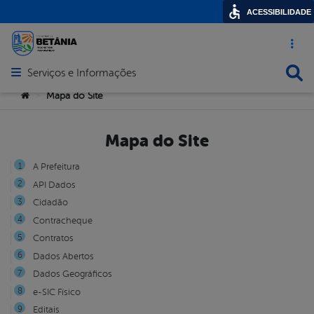
ACESSIBILIDADE
Acesso ráp
Busca
Serviços e Informações
Abrir menu principal de navegação
Você está aqui:
Mapa do Site
>
Mapa do Site
A Prefeitura
API Dados
Cidadão
Contracheque
Contratos
Dados Abertos
Dados Geográficos
e-SIC Físico
Editais