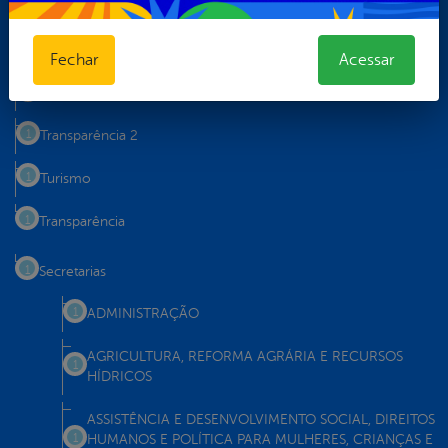
Teclas de Acessibilidades
Telefones Úteis
Fechar
Acessar
Telefones Úteis
Transparência 2
Turismo
Transparência
Secretarias
ADMINISTRAÇÃO
AGRICULTURA, REFORMA AGRÁRIA E RECURSOS
HÍDRICOS
ASSISTÊNCIA E DESENVOLVIMENTO SOCIAL, DIREITOS
HUMANOS E POLÍTICA PARA MULHERES, CRIANÇAS E