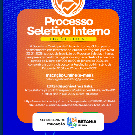
Mapa do Site
Nota Fiscal Eletrônica
Notícias
O Prefeito
Ouvidoria
Perguntas Frequentes
Pesquisa
Pesquisas
Plano Nacional Aldir Blanc – PNAB
Servidor