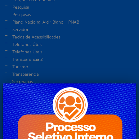
Pesquisa
Pesquisas
Plano Nacional Aldir Blanc – PNAB
Servidor
Teclas de Acessibilidades
Telefones Úteis
Telefones Úteis
Transparência 2
Turismo
Transparência
Secretarias
ADMINISTRAÇÃO
AGRICULTURA, REFORMA AGRÁRIA E RECURSOS
HÍDRICOS
ASSISTÊNCIA E DESENVOLVIMENTO SOCIAL, DIREITOS
HUMANOS E POLÍTICA PARA MULHERES, CRIANÇAS E
ADOLESCENTES
CONTROLE INTERNO