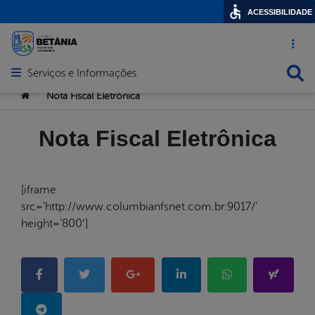
ACESSIBILIDADE
Acesso ráp
Busca
Serviços e Informações
Abrir menu principal de navegação
Você está aqui:
Nota Fiscal Eletrônica
>
Nota Fiscal Eletrônica
[iframe
src=’http://www.columbianfsnet.com.br:9017/’
height=’800′]