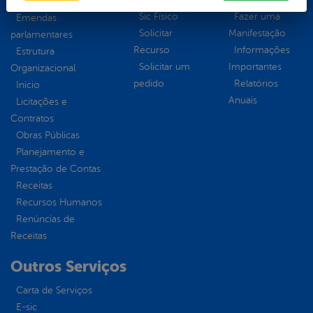
Diárias
Sic Físico
Fazer uma
Emendas
Solicitar
Manifestação
parlamentares
Recurso
Informações
Estrutura
Solicitar um
Importantes
Organizacional
pedido
Relatórios
Inicio
Anuais
Licitações e
Contratos
Obras Públicas
Planejamento e
Prestação de Contas
Receitas
Recursos Humanos
Renúncias de
Receitas
Outros Serviços
Carta de Serviços
E-sic