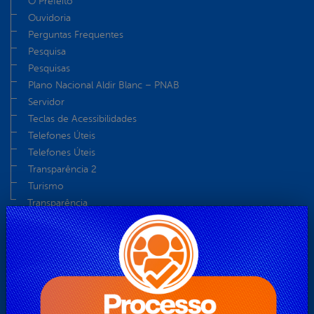
O Prefeito
Ouvidoria
Perguntas Frequentes
Pesquisa
Pesquisas
Plano Nacional Aldir Blanc – PNAB
Servidor
Teclas de Acessibilidades
Telefones Úteis
Telefones Úteis
Transparência 2
Turismo
Transparência
Secretarias
ADMINISTRAÇÃO
AGRICULTURA, REFORMA AGRÁRIA E RECURSOS
HÍDRICOS
ASSISTÊNCIA E DESENVOLVIMENTO SOCIAL, DIREITOS
HUMANOS E POLÍTICA PARA MULHERES, CRIANÇAS E