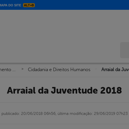
APA DO SITE
ALT+B
Bus
>
>
Secretaria de Assistência e Desenvolvimento Social
Cidadania e Direitos Humanos
Arraial da Ju
Arraial da Juventude 2018
publicado: 20/06/2018 06h56,
última modificação: 29/06/2019 07h23