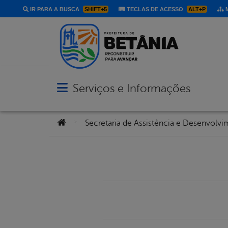
IR PARA A BUSCA
SHIFT+5
TECLAS DE ACESSO
ALT+P
M
Serviços e Informações
Abrir menu principal de navegação
Você está aqui:
>