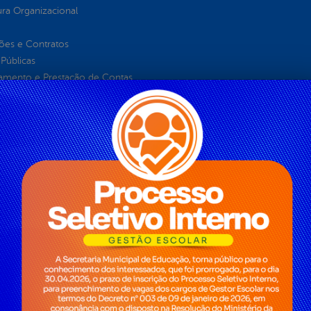
ura Organizacional
ções e Contratos
Públicas
jamento e Prestação de Contas
as
sos Humanos
ias de Receitas
ros Serviços
de Serviços
enta de Autenticidade
oria
 Aldir Blanc
 da Transparência
stitucional
orte Escolar