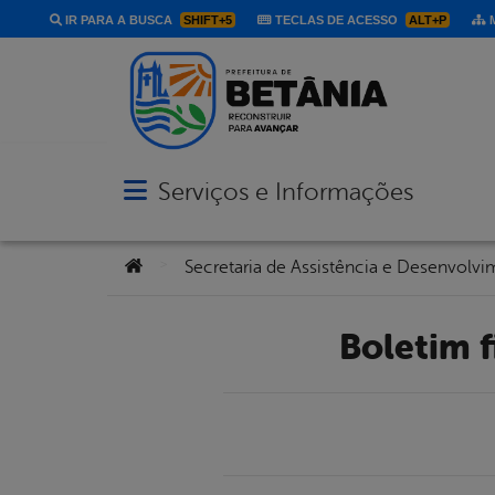
IR PARA A BUSCA
SHIFT+5
TECLAS DE ACESSO
ALT+P
M
Serviços e Informações
Abrir menu principal de navegação
Você está aqui:
>
Boletim 