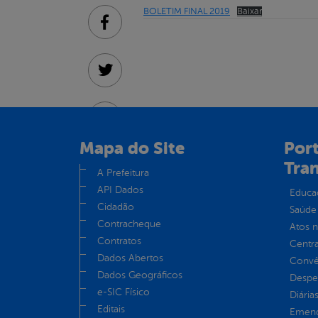
BOLETIM FINAL 2019
Baixar
Facebook
Twitter
Linkedin
Mapa do Site
Port
Tra
A Prefeitura
API Dados
Educa
Cidadão
Saúde
Contracheque
Atos 
Contratos
Centra
Dados Abertos
Convên
Dados Geográficos
Despe
e-SIC Físico
Diária
Editais
Emend