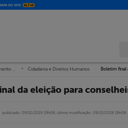
APA DO SITE
ALT+B
Bus
>
>
Secretaria de Assistência e Desenvolvimento Social
Cidadania e Direitos Humanos
Boletim final
final da eleição para conselhei
publicado: 09/10/2019 19h08,
última modificação: 09/10/2019 19h08