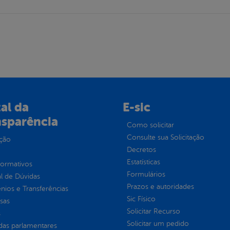
al da
E-sic
nsparência
Como solicitar
Consulte sua Solicitação
ção
Decretos
Estatísticas
normativos
Formulários
l de Dúvidas
Prazos e autoridades
ios e Transferências
Sic Físico
sas
Solicitar Recurso
s
Solicitar um pedido
as parlamentares