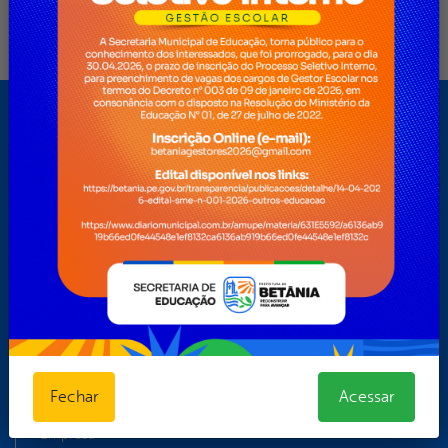
Mapa do Site
A Prefeitura
API Dados
Cidadão
Contracheque
Contratos
Dados Abertos
Dados Geográficos
e-SIC Físico
Editais
Elaboração da Lei de Diretrizes Orçamentárias (LDO) do
Fechar
Acessar
exercício 2021
Empresa