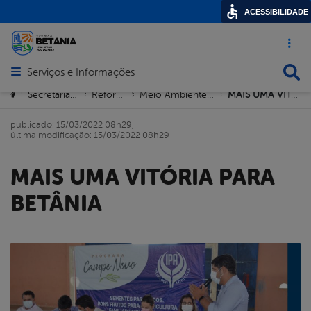
ACESSIBILIDADE
Acesso ráp
Busca
Serviços e Informações
Abrir menu principal de navegação
Você está aqui:
Secretaria de Agricultura
Reforma Agrária
Meio Ambiente e Recursos Hídricos
MAIS UMA VITÓRIA PARA BETÂNIA
>
>
>
>
publicado: 15/03/2022 08h29,
última modificação: 15/03/2022 08h29
MAIS UMA VITÓRIA PARA
BETÂNIA
book