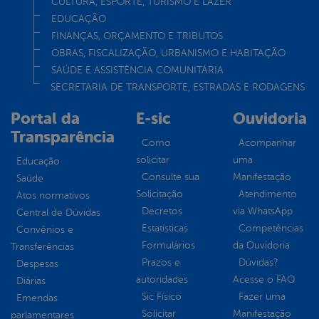
CULTURA, ESPORTE, TURISMO E LAZER
EDUCAÇÃO
FINANÇAS, ORÇAMENTO E TRIBUTOS
OBRAS, FISCALIZAÇÃO, URBANISMO E HABITAÇÃO
SAÚDE E ASSISTÊNCIA COMUNITÁRIA
SECRETARIA DE TRANSPORTE, ESTRADAS E RODAGENS
Portal da
E-sic
Ouvidoria
Transparência
Como
Acompanhar
solicitar
uma
Educação
Consulte sua
Manifestação
Saúde
Solicitação
Atendimento
Atos normativos
Decretos
via WhatsApp
Central de Dúvidas
Estatísticas
Competências
Convênios e
Formulários
da Ouvidoria
Transferências
Prazos e
Dúvidas?
Despesas
autoridades
Acesse o FAQ
Diárias
Sic Físico
Fazer uma
Emendas
Solicitar
Manifestação
parlamentares