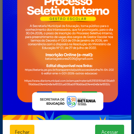
Mapa do Site
A Prefeitura
API Dados
Cidadão
Contracheque
Contratos
Dados Abertos
Dados Geográficos
Fechar
Acessar