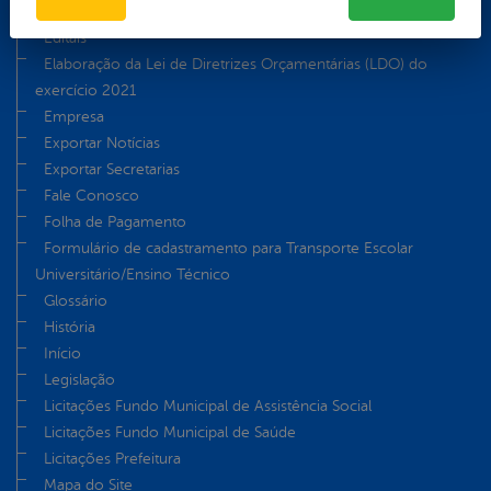
e-SIC Físico
Editais
Elaboração da Lei de Diretrizes Orçamentárias (LDO) do
exercício 2021
Empresa
Exportar Notícias
Exportar Secretarias
Fale Conosco
Folha de Pagamento
Formulário de cadastramento para Transporte Escolar
Universitário/Ensino Técnico
Glossário
História
Início
Legislação
Licitações Fundo Municipal de Assistência Social
Licitações Fundo Municipal de Saúde
Licitações Prefeitura
Mapa do Site