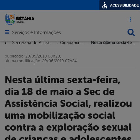
ACESSIBILIDADE
Acesso ráp
Busca
Serviços e Informações
Abrir menu principal de navegação
Você está aqui:
Secretaria de Assistência e Desenvolvimento Social
Cidadania e Direitos Humanos
Nesta última sexta-feira, dia 18 de maio a Sec de Assistência Social, realizou uma mobilização social contra a exploração sexual de crianças e adolescentes
>
>
>
publicado: 20/05/2018 08h20,
última modificação: 29/06/2019 07h24
Nesta última sexta-feira,
dia 18 de maio a Sec de
Assistência Social, realizou
uma mobilização social
contra a exploração sexual
de crianças e adolescentes