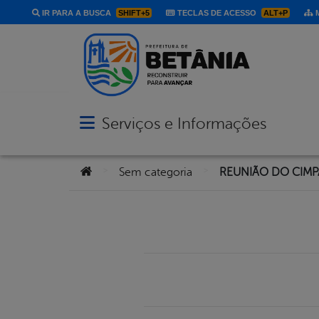
IR PARA A BUSCA
SHIFT+5
TECLAS DE ACESSO
ALT+P
M
Serviços e Informações
Abrir menu principal de navegação
Você está aqui:
>
>
Sem categoria
REUNIÃO DO CIMP