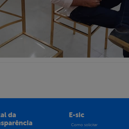
al da
E-sic
nsparência
Como solicitar