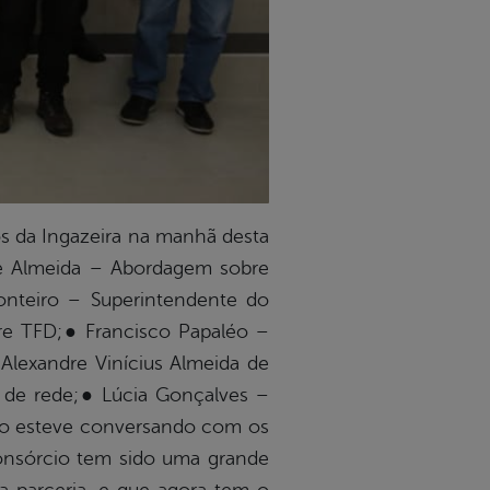
os da Ingazeira na manhã desta
 de Almeida – Abordagem sobre
onteiro – Superintendente do
re TFD;● Francisco Papaléo –
lexandre Vinícius Almeida de
 de rede;● Lúcia Gonçalves –
ário esteve conversando com os
onsórcio tem sido uma grande