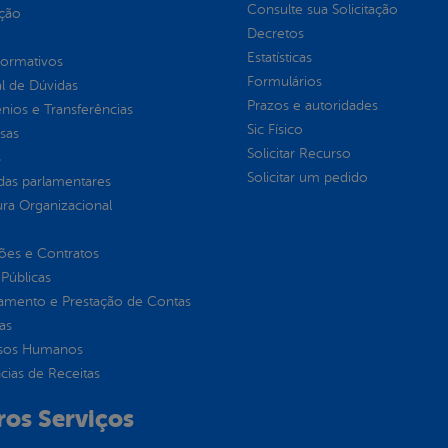
Consulte sua Solicitação
ção
Decretos
Estatísticas
normativos
Formulários
l de Dúvidas
Prazos e autoridades
ios e Transferências
Sic Físico
sas
Solicitar Recurso
s
Solicitar um pedido
as parlamentares
ura Organizacional
ções e Contratos
Públicas
jamento e Prestação de Contas
as
sos Humanos
ias de Receitas
ros Serviços