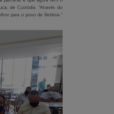
sa parceria, e que agora tem o
uca, de Custódia. “Através do
lhor para o povo de Betânia ”