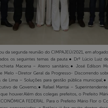
cipou da segunda reunião do CIMPAJEÚ/2021, em afogad
dados os seguintes temas da pauta:● Drº Lúcio Luiz
nchieta Macena – Aterro sanitário;● José Edilson M
Melo –Diretor Geral da Progresso- Discorrendo sob
 Lima – Soluções para gestão pública municipal;● A
cutivo de Governo;● Rafael Mantai – Superintendente
 que houver.Além dos colegas prefeitos, o Prefeito M
ECONÔMICA FEDERAL. Para o Prefeito Mário Flor o C