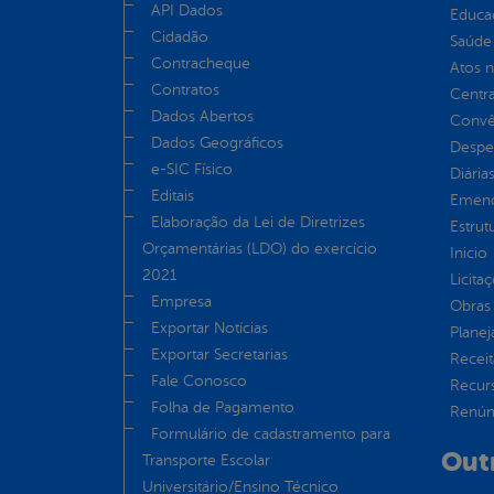
API Dados
Educa
Cidadão
Saúde
Contracheque
Atos 
Contratos
Centra
Dados Abertos
Convên
Dados Geográficos
Despe
e-SIC Físico
Diária
Editais
Emend
Elaboração da Lei de Diretrizes
Estrut
Orçamentárias (LDO) do exercício
Inicio
2021
Licita
Empresa
Obras 
Exportar Notícias
Plane
Exportar Secretarias
Receit
Fale Conosco
Recur
Folha de Pagamento
Renúnc
Formulário de cadastramento para
Out
Transporte Escolar
Universitário/Ensino Técnico