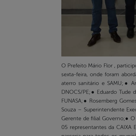
O Prefeito Mário Flor , parti
sexta-feira, onde foram abor
aterro sanitário e SAMU;● A
DNOCS/PE;● Eduardo Tude de 
FUNASA;● Rosemberg Gomes de
Souza – Superintendente Exe
Gerente de filial Governo;● O
05 representantes da CAIXA 