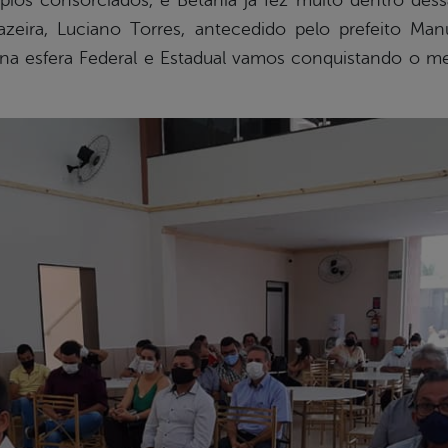
pios consorciados, e Betânia já fez muito dentro des
eira, Luciano Torres, antecedido pelo prefeito Man
 na esfera Federal e Estadual vamos conquistando o me