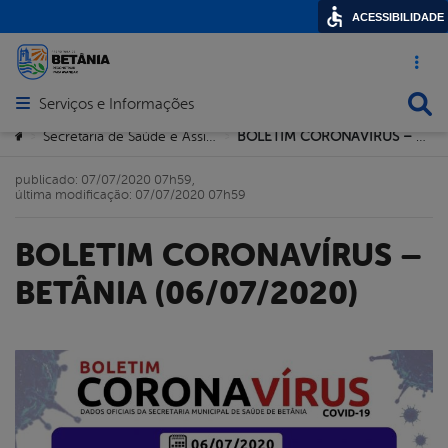
ACESSIBILIDADE
Acesso ráp
Busca
Serviços e Informações
Abrir menu principal de navegação
Você está aqui:
Secretaria de Saúde e Assistência Comunitária
BOLETIM CORONAVÍRUS – BETÂNIA (06/07/2020)
>
>
publicado: 07/07/2020 07h59,
última modificação: 07/07/2020 07h59
BOLETIM CORONAVÍRUS –
BETÂNIA (06/07/2020)
book