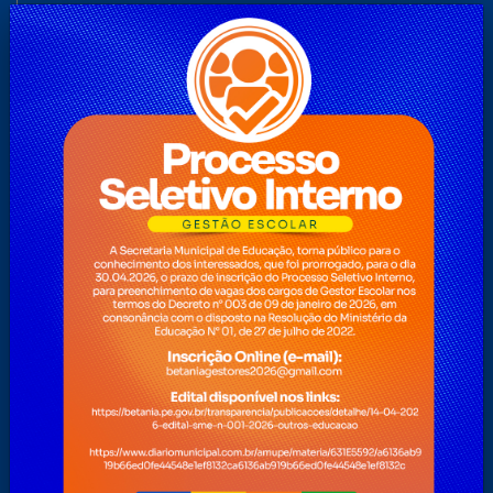
Servidor
Teclas de Acessibilidades
Telefones Úteis
Telefones Úteis
Transparência 2
Turismo
Transparência
Secretarias
ADMINISTRAÇÃO
AGRICULTURA, REFORMA AGRÁRIA E RECURSOS
HÍDRICOS
ASSISTÊNCIA E DESENVOLVIMENTO SOCIAL, DIREITOS
HUMANOS E POLÍTICA PARA MULHERES, CRIANÇAS E
ADOLESCENTES
CONTROLE INTERNO
CULTURA, ESPORTE, TURISMO E LAZER
EDUCAÇÃO
FINANÇAS, ORÇAMENTO E TRIBUTOS
OBRAS, FISCALIZAÇÃO, URBANISMO E HABITAÇÃO