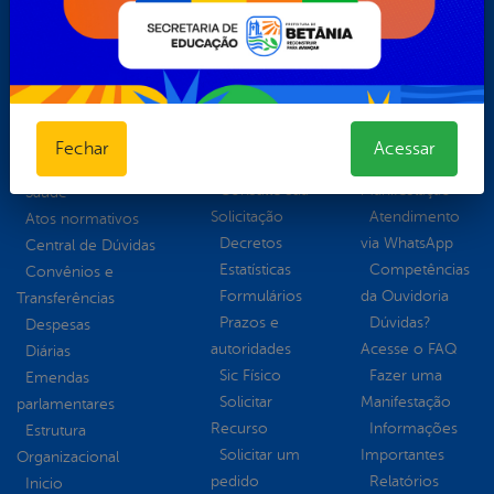
SAÚDE E ASSISTÊNCIA COMUNITÁRIA
SECRETARIA DE TRANSPORTE, ESTRADAS E RODAGENS
Portal da
E-sic
Ouvidoria
Transparência
Como
Acompanhar
Fechar
Acessar
solicitar
uma
Educação
Consulte sua
Manifestação
Saúde
Solicitação
Atendimento
Atos normativos
Decretos
via WhatsApp
Central de Dúvidas
Estatísticas
Competências
Convênios e
Formulários
da Ouvidoria
Transferências
Prazos e
Dúvidas?
Despesas
autoridades
Acesse o FAQ
Diárias
Sic Físico
Fazer uma
Emendas
Solicitar
Manifestação
parlamentares
Recurso
Informações
Estrutura
Solicitar um
Importantes
Organizacional
pedido
Relatórios
Inicio