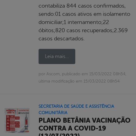
contabiliza 844 casos confirmados,
sendo:01 casos ativos em isolamento
domiciliar;1 internamento;22
óbitos;820 casos recuperados;2.369
casos descartados.
Leia mais...
por Ascom, publicado em 15/03/2022 08h54,
última modificação em 15/03/2022 08h54
SECRETARIA DE SAÚDE E ASSISTÊNCIA
COMUNITÁRIA
PLANO BETÂNIA VACINAÇÃO
CONTRA A COVID-19