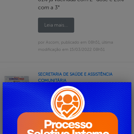
com a 3°
Leia mais...
por Ascom, publicado em 08h51, última
modificação em 15/03/2022 08h51
SECRETARIA DE SAÚDE E ASSISTÊNCIA
COMUNITÁRIA
BOLETIM CORONAVÍRUS –
BETÂNIA (09/03/2022)
A Prefeitura de Betânia, através da
Secretaria de Saúde, informa a cidade
contabiliza 843 casos confirmados,
sendo:03 casos ativos em isolamento