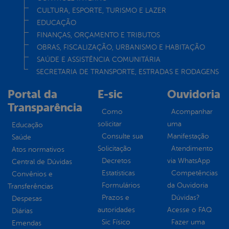
CULTURA, ESPORTE, TURISMO E LAZER
EDUCAÇÃO
FINANÇAS, ORÇAMENTO E TRIBUTOS
OBRAS, FISCALIZAÇÃO, URBANISMO E HABITAÇÃO
SAÚDE E ASSISTÊNCIA COMUNITÁRIA
SECRETARIA DE TRANSPORTE, ESTRADAS E RODAGENS
Portal da
E-sic
Ouvidoria
Transparência
Como
Acompanhar
solicitar
uma
Educação
Consulte sua
Manifestação
Saúde
Solicitação
Atendimento
Atos normativos
Decretos
via WhatsApp
Central de Dúvidas
Estatísticas
Competências
Convênios e
Formulários
da Ouvidoria
Transferências
Prazos e
Dúvidas?
Despesas
autoridades
Acesse o FAQ
Diárias
Sic Físico
Fazer uma
Emendas