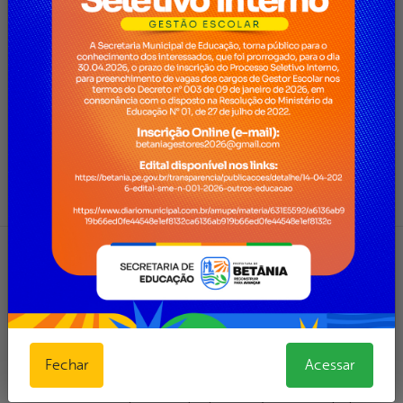
domiciliar;1 internamento;22
óbitos;817 casos recuperados;2.366
casos descartados.
Leia mais...
por Ascom, publicado em 08h49, última
modificação em 15/03/2022 08h49
SECRETARIA DE SAÚDE E ASSISTÊNCIA
COMUNITÁRIA
PLANO BETÂNIA VACINAÇÃO
CONTRA A COVID-19
(09/03/2022)
Fechar
Acessar
A Secretaria Municipal de Saúde