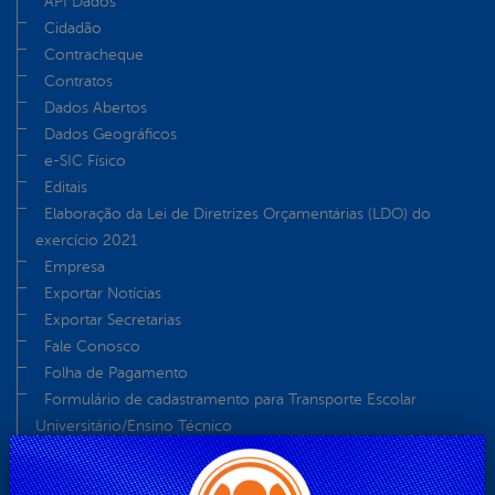
API Dados
Cidadão
Contracheque
Contratos
Dados Abertos
Dados Geográficos
e-SIC Físico
Editais
Elaboração da Lei de Diretrizes Orçamentárias (LDO) do
exercício 2021
Empresa
Exportar Notícias
Exportar Secretarias
Fale Conosco
Folha de Pagamento
Formulário de cadastramento para Transporte Escolar
Universitário/Ensino Técnico
Glossário
História