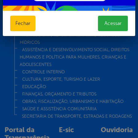
Turismo
Transparência
Secretarias
Fechar
Acessar
ADMINISTRAÇÃO
AGRICULTURA, REFORMA AGRÁRIA E RECURSOS
HÍDRICOS
ASSISTÊNCIA E DESENVOLVIMENTO SOCIAL, DIREITOS
HUMANOS E POLÍTICA PARA MULHERES, CRIANÇAS E
ADOLESCENTES
CONTROLE INTERNO
CULTURA, ESPORTE, TURISMO E LAZER
EDUCAÇÃO
FINANÇAS, ORÇAMENTO E TRIBUTOS
OBRAS, FISCALIZAÇÃO, URBANISMO E HABITAÇÃO
SAÚDE E ASSISTÊNCIA COMUNITÁRIA
SECRETARIA DE TRANSPORTE, ESTRADAS E RODAGENS
Portal da
E-sic
Ouvidoria
Transparência