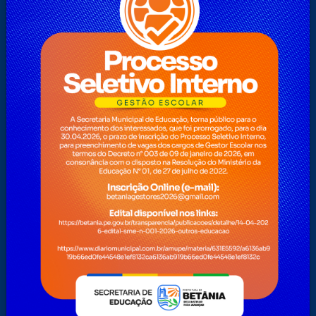
Início
Legislação
Licitações Fundo Municipal de Assistência Social
Licitações Fundo Municipal de Saúde
Licitações Prefeitura
Mapa do Site
Nota Fiscal Eletrônica
Notícias
O Prefeito
Ouvidoria
Perguntas Frequentes
Pesquisa
Pesquisas
Plano Nacional Aldir Blanc – PNAB
Servidor
Teclas de Acessibilidades
Telefones Úteis
Telefones Úteis
Transparência 2