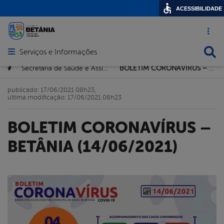
ACESSIBILIDADE
Acesso ráp
Busca
Serviços e Informações
Abrir menu principal de navegação
Você está aqui:
Secretaria de Saúde e Assistência Comunitária
BOLETIM CORONAVÍRUS – BETÂNIA (14/06/2021)
>
>
publicado: 17/06/2021 08h23,
última modificação: 17/06/2021 08h23
BOLETIM CORONAVÍRUS –
BETÂNIA (14/06/2021)
book