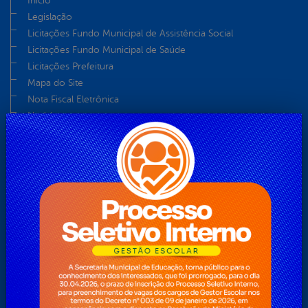
Início
Legislação
Licitações Fundo Municipal de Assistência Social
Licitações Fundo Municipal de Saúde
Licitações Prefeitura
Mapa do Site
Nota Fiscal Eletrônica
Notícias
O Prefeito
Ouvidoria
Perguntas Frequentes
Pesquisa
Pesquisas
Plano Nacional Aldir Blanc – PNAB
Servidor
Teclas de Acessibilidades
Telefones Úteis
Telefones Úteis
Transparência 2