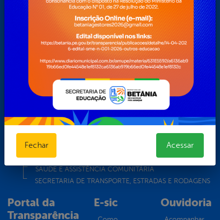
Turismo
Transparência
Secretarias
ADMINISTRAÇÃO
AGRICULTURA, REFORMA AGRÁRIA E RECURSOS
HÍDRICOS
ASSISTÊNCIA E DESENVOLVIMENTO SOCIAL, DIREITOS
HUMANOS E POLÍTICA PARA MULHERES, CRIANÇAS E
ADOLESCENTES
CONTROLE INTERNO
CULTURA, ESPORTE, TURISMO E LAZER
EDUCAÇÃO
Fechar
Acessar
FINANÇAS, ORÇAMENTO E TRIBUTOS
OBRAS, FISCALIZAÇÃO, URBANISMO E HABITAÇÃO
SAÚDE E ASSISTÊNCIA COMUNITÁRIA
SECRETARIA DE TRANSPORTE, ESTRADAS E RODAGENS
Portal da
E-sic
Ouvidoria
Transparência
Como
Acompanhar