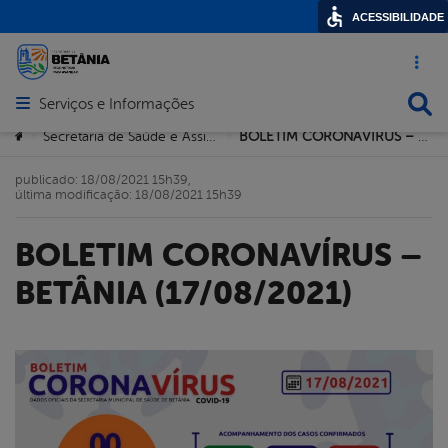
ACESSIBILIDADE
Acesso ráp
Busca
Serviços e Informações
Abrir menu principal de navegação
Você está aqui:
Secretaria de Saúde e Assistência Comunitária
BOLETIM CORONAVÍRUS – BETÂNIA (17/08/2021)
>
>
publicado: 18/08/2021 15h39,
última modificação: 18/08/2021 15h39
BOLETIM CORONAVÍRUS –
BETÂNIA (17/08/2021)
book