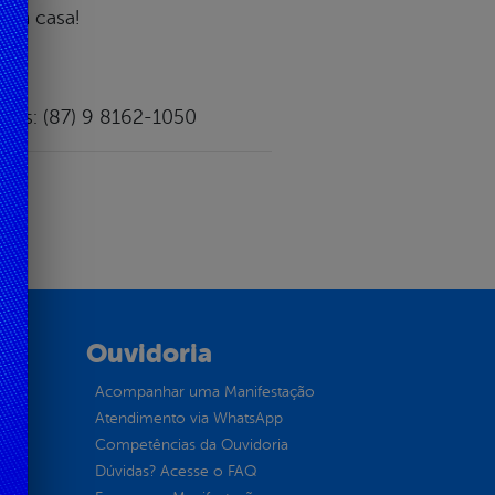
 em casa!
rus: (87) 9 8162-1050
Ouvidoria
Acompanhar uma Manifestação
Atendimento via WhatsApp
Competências da Ouvidoria
Dúvidas? Acesse o FAQ