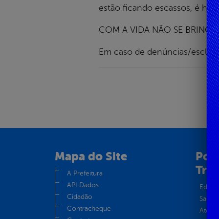
estão ficando escassos, é hora
COM A VIDA NÃO SE BRINCA!
Em caso de denúncias/esclare
Mapa do Site
Port
Tra
A Prefeitura
API Dados
Educa
Cidadão
Saúde
Contracheque
Atos 