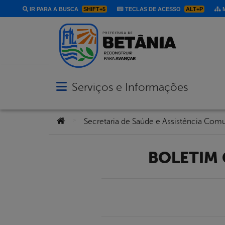
IR PARA A BUSCA
SHIFT+5
TECLAS DE ACESSO
ALT+P
M
Serviços e Informações
Abrir menu principal de navegação
Você está aqui:
>
Secretaria de Saúde e Assistência Comu
BOLETIM