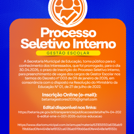
 de colaborar com o isolamento social e se puder, ficar
cimentos entre em contato através do Disque-Coronaví
al da
E-sic
nsparência
Como solicitar
Consulte sua Solicitação
ção
Decretos
Estatísticas
normativos