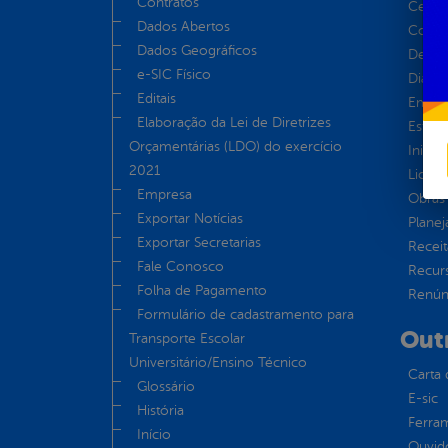
Contratos
Centra
Dados Abertos
Convên
Dados Geográficos
Despe
e-SIC Físico
Diária
Editais
Emend
Elaboração da Lei de Diretrizes
Estrut
Orçamentárias (LDO) do exercício
Inicio
2021
Licita
Empresa
Obras 
Exportar Notícias
Plane
Exportar Secretarias
Receit
Fale Conosco
Recur
Folha de Pagamento
Renúnc
Formulário de cadastramento para
Out
Transporte Escolar
Universitário/Ensino Técnico
Carta 
Glossário
E-sic
História
Ferram
Início
Ouvid