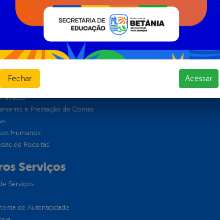
Formulários
l de Dúvidas
Prazos e autoridades
ios e Transferências
Sic Físico
sas
Solicitar Recurso
s
Solicitar um pedido
as parlamentares
ura Organizacional
Fechar
Acessar
ções e Contratos
Públicas
jamento e Prestação de Contas
as
sos Humanos
ias de Receitas
ros Serviços
de Serviços
enta de Autenticidade
oria