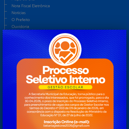
Nota Fiscal Eletrônica
Notícias
O Prefeito
Ouvidoria
Perguntas Frequentes
Pesquisa
Pesquisas
Plano Nacional Aldir Blanc – PNAB
Servidor
Teclas de Acessibilidades
Telefones Úteis
Telefones Úteis
Transparência 2
Turismo
Transparência
Secretarias
ADMINISTRAÇÃO
AGRICULTURA, REFORMA AGRÁRIA E RECURSOS