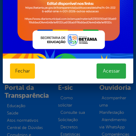
HÍDRICOS
ASSISTÊNCIA E DESENVOLVIMENTO SOCIAL, DIREITOS
HUMANOS E POLÍTICA PARA MULHERES, CRIANÇAS E
ADOLESCENTES
CONTROLE INTERNO
CULTURA, ESPORTE, TURISMO E LAZER
EDUCAÇÃO
FINANÇAS, ORÇAMENTO E TRIBUTOS
OBRAS, FISCALIZAÇÃO, URBANISMO E HABITAÇÃO
SAÚDE E ASSISTÊNCIA COMUNITÁRIA
Fechar
Acessar
SECRETARIA DE TRANSPORTE, ESTRADAS E RODAGENS
Portal da
E-sic
Ouvidoria
Transparência
Como
Acompanhar
solicitar
uma
Educação
Consulte sua
Manifestação
Saúde
Solicitação
Atendimento
Atos normativos
Decretos
via WhatsApp
Central de Dúvidas
Estatísticas
Competências
Convênios e