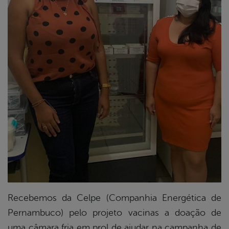
din
Recebemos da Celpe (Companhia Energética de
Pernambuco) pelo projeto vacinas a doação de
uma câmara fria em prol de ajudar na campanha de