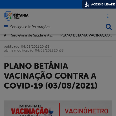
ACESSIBILIDADE
Acesso ráp
Busca
Serviços e Informações
Abrir menu principal de navegação
Você está aqui:
Secretaria de Saúde e Assistência Comunitária
PLANO BETÂNIA VACINAÇÃO CONTRA A COVID-19 (03/08/2021)
>
>
publicado: 04/08/2021 20h38,
última modificação: 04/08/2021 20h38
PLANO BETÂNIA
VACINAÇÃO CONTRA A
COVID-19 (03/08/2021)
book