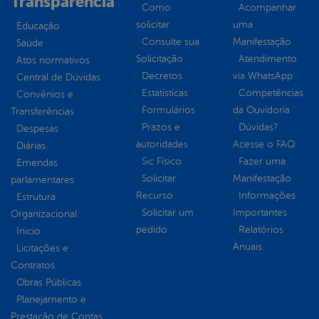
Transparência
Como
Acompanhar
solicitar
uma
Educação
Consulte sua
Manifestação
Saúde
Solicitação
Atendimento
Atos normativos
Decretos
via WhatsApp
Central de Dúvidas
Estatísticas
Competências
Convênios e
Formulários
da Ouvidoria
Transferências
Prazos e
Dúvidas?
Despesas
autoridades
Acesse o FAQ
Diárias
Sic Físico
Fazer uma
Emendas
Solicitar
Manifestação
parlamentares
Recurso
Informações
Estrutura
Solicitar um
Importantes
Organizacional
pedido
Relatórios
Inicio
Anuais
Licitações e
Contratos
Obras Públicas
Planejamento e
Prestação de Contas