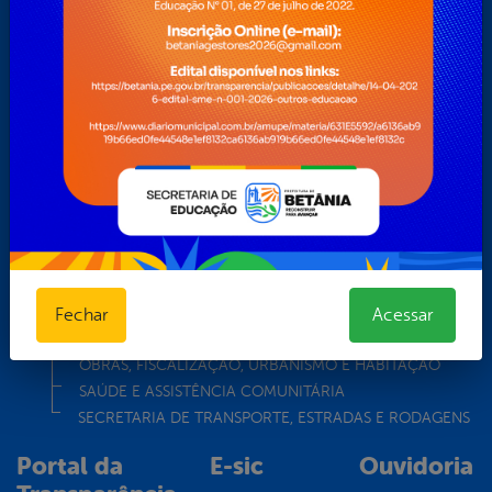
Turismo
Transparência
Secretarias
ADMINISTRAÇÃO
AGRICULTURA, REFORMA AGRÁRIA E RECURSOS
HÍDRICOS
ASSISTÊNCIA E DESENVOLVIMENTO SOCIAL, DIREITOS
HUMANOS E POLÍTICA PARA MULHERES, CRIANÇAS E
ADOLESCENTES
CONTROLE INTERNO
CULTURA, ESPORTE, TURISMO E LAZER
EDUCAÇÃO
Fechar
Acessar
FINANÇAS, ORÇAMENTO E TRIBUTOS
OBRAS, FISCALIZAÇÃO, URBANISMO E HABITAÇÃO
SAÚDE E ASSISTÊNCIA COMUNITÁRIA
SECRETARIA DE TRANSPORTE, ESTRADAS E RODAGENS
Portal da
E-sic
Ouvidoria