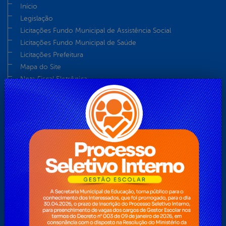
Início
Legislação
Licitações Fundo Municipal de Assistência Social
Licitações Fundo Municipal de Saúde
Licitações Prefeitura
Mapa do Site
Nota Fiscal Eletrônica
Notícias
O Prefeito
Ouvidoria
Perguntas Frequentes
Pesquisa
Pesquisas
Plano Nacional Aldir Blanc – PNAB
Servidor
Teclas de Acessibilidades
Telefones Úteis
Telefones Úteis
Transparência 2