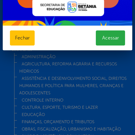
Teclas de Acessibilidades
Telefones Úteis
Telefones Úteis
Transparência 2
Turismo
Fechar
Acessar
Transparência
Secretarias
ADMINISTRAÇÃO
AGRICULTURA, REFORMA AGRÁRIA E RECURSOS
HÍDRICOS
ASSISTÊNCIA E DESENVOLVIMENTO SOCIAL, DIREITOS
HUMANOS E POLÍTICA PARA MULHERES, CRIANÇAS E
ADOLESCENTES
CONTROLE INTERNO
CULTURA, ESPORTE, TURISMO E LAZER
EDUCAÇÃO
FINANÇAS, ORÇAMENTO E TRIBUTOS
OBRAS, FISCALIZAÇÃO, URBANISMO E HABITAÇÃO