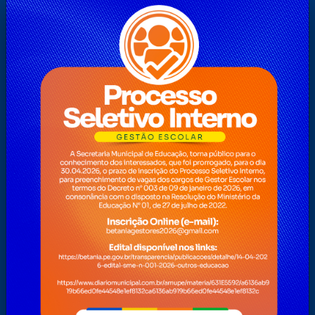
Formulário de cadastramento para Transporte Escolar
Universitário/Ensino Técnico
Glossário
História
Início
Legislação
Licitações Fundo Municipal de Assistência Social
Licitações Fundo Municipal de Saúde
Licitações Prefeitura
Mapa do Site
Nota Fiscal Eletrônica
Notícias
O Prefeito
Ouvidoria
Perguntas Frequentes
Pesquisa
Pesquisas
Plano Nacional Aldir Blanc – PNAB
Servidor