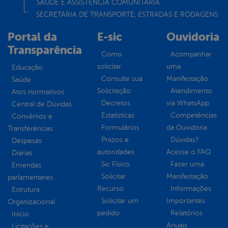
SAÚDE E ASSISTÊNCIA COMUNITÁRIA
SECRETARIA DE TRANSPORTE, ESTRADAS E RODAGENS
Portal da
E-sic
Ouvidoria
Transparência
Como
Acompanhar
solicitar
uma
Educação
Consulte sua
Manifestação
Saúde
Solicitação
Atendimento
Atos normativos
Decretos
via WhatsApp
Central de Dúvidas
Estatísticas
Competências
Convênios e
Formulários
da Ouvidoria
Transferências
Prazos e
Dúvidas?
Despesas
autoridades
Acesse o FAQ
Diárias
Sic Físico
Fazer uma
Emendas
Solicitar
Manifestação
parlamentares
Recurso
Informações
Estrutura
Solicitar um
Importantes
Organizacional
pedido
Relatórios
Inicio
Anuais
Licitações e