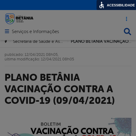
ACESSIBILIDADE
Acesso ráp
Busca
Serviços e Informações
Abrir menu principal de navegação
Você está aqui:
Secretaria de Saúde e Assistência Comunitária
PLANO BETÂNIA VACINAÇÃO CONTRA A COVID-19 (09/04/2021)
>
>
publicado: 12/04/2021 08h05,
última modificação: 12/04/2021 08h05
PLANO BETÂNIA
VACINAÇÃO CONTRA A
COVID-19 (09/04/2021)
book