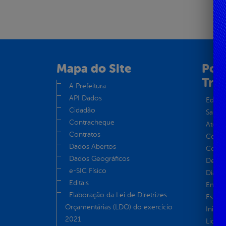
Mapa do Site
Port
Tra
A Prefeitura
API Dados
Educa
Cidadão
Saúde
Contracheque
Atos 
Contratos
Centra
Dados Abertos
Convên
Dados Geográficos
Despe
e-SIC Físico
Diária
Editais
Emend
Elaboração da Lei de Diretrizes
Estrut
Orçamentárias (LDO) do exercício
Inicio
2021
Licita