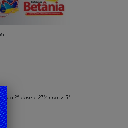
as:
da com 2° dose e 23% com a 3°