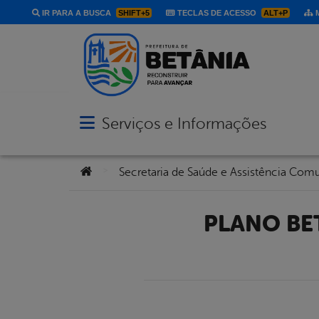
IR PARA A BUSCA
SHIFT+5
TECLAS DE ACESSO
ALT+P
M
Serviços e Informações
Abrir menu principal de navegação
Você está aqui:
>
Secretaria de Saúde e Assistência Comu
PLANO BETÂNIA VACINAÇÃO CONTRA A COVID-19