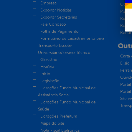
Empresa
Obras 
Exportar Notícias
Plane
Exportar Secretarias
Receit
Fale Conosco
Recur
Folha de Pagamento
Renúnc
Formulário de cadastramento para
Out
Transporte Escolar
Universitário/Ensino Técnico
Carta 
Glossário
E-sic
História
Ferram
Início
Ouvid
Legislação
Portal
Licitações Fundo Municipal de
Portal
Assistência Social
Site in
Licitações Fundo Municipal de
Transp
Saúde
Licitações Prefeitura
Mapa do Site
Nota Fiscal Eletrônica