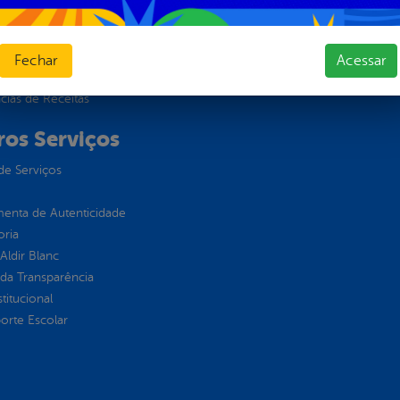
Públicas
jamento e Prestação de Contas
as
Fechar
Acessar
sos Humanos
ias de Receitas
ros Serviços
de Serviços
enta de Autenticidade
oria
 Aldir Blanc
 da Transparência
stitucional
orte Escolar