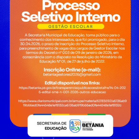
al da
E-sic
nsparência
Como solicitar
Consulte sua Solicitação
ção
Decretos
Estatísticas
normativos
Formulários
l de Dúvidas
Prazos e autoridades
ios e Transferências
Sic Físico
sas
Solicitar Recurso
s
Solicitar um pedido
as parlamentares
ura Organizacional
ções e Contratos