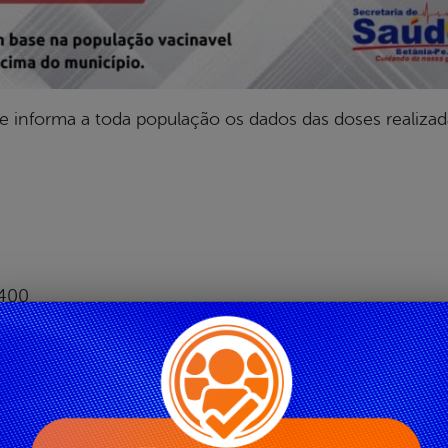
de informa a toda população os dados das doses realizad
.400
ão vacinada com 1° dose e dose Única, 81% já vacina