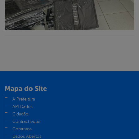
Mapa do Site
A Prefeitura
API Dados
Cidadão
Contracheque
Contratos
Dados Abertos