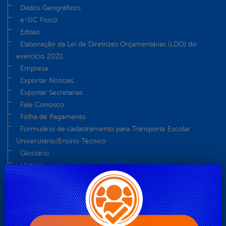
Dados Geográficos
e-SIC Físico
Editais
Elaboração da Lei de Diretrizes Orçamentárias (LDO) do
exercício 2021
Empresa
Exportar Notícias
Exportar Secretarias
Fale Conosco
Folha de Pagamento
Formulário de cadastramento para Transporte Escolar
Universitário/Ensino Técnico
Glossário
História
Início
Legislação
Licitações Fundo Municipal de Assistência Social
Licitações Fundo Municipal de Saúde
Licitações Prefeitura