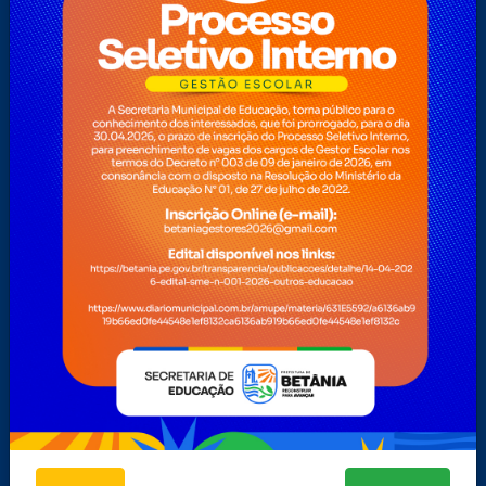
Mapa do Site
Nota Fiscal Eletrônica
Notícias
O Prefeito
Ouvidoria
Perguntas Frequentes
Pesquisa
Pesquisas
Plano Nacional Aldir Blanc – PNAB
Servidor
Teclas de Acessibilidades
Telefones Úteis
Telefones Úteis
Transparência 2
Turismo
Transparência
Secretarias
ADMINISTRAÇÃO