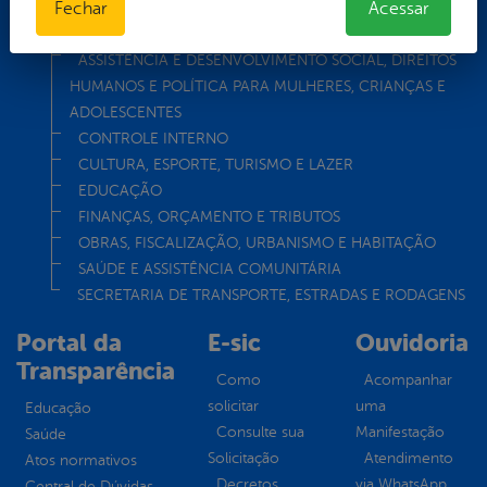
Fechar
Acessar
AGRICULTURA, REFORMA AGRÁRIA E RECURSOS
HÍDRICOS
ASSISTÊNCIA E DESENVOLVIMENTO SOCIAL, DIREITOS
HUMANOS E POLÍTICA PARA MULHERES, CRIANÇAS E
ADOLESCENTES
CONTROLE INTERNO
CULTURA, ESPORTE, TURISMO E LAZER
EDUCAÇÃO
FINANÇAS, ORÇAMENTO E TRIBUTOS
OBRAS, FISCALIZAÇÃO, URBANISMO E HABITAÇÃO
SAÚDE E ASSISTÊNCIA COMUNITÁRIA
SECRETARIA DE TRANSPORTE, ESTRADAS E RODAGENS
Portal da
E-sic
Ouvidoria
Transparência
Como
Acompanhar
solicitar
uma
Educação
Consulte sua
Manifestação
Saúde
Solicitação
Atendimento
Atos normativos
Decretos
via WhatsApp
Central de Dúvidas